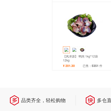
【凤泽源】 鸭肫 1kg*12袋
12kg
¥
201.30
已售：
5351
件
品类齐全，轻松购物
多仓