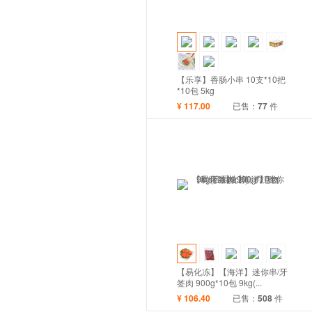
【乐享】香肠小串 10支*10把
*10包 5kg
¥
117.00
已售：
77
件
【易化冻】【海洋】迷你串/牙
签肉 900g*10包 9kg(...
¥
106.40
已售：
508
件