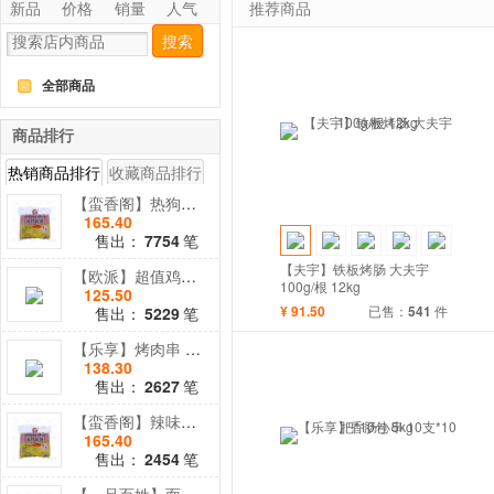
新品
价格
销量
人气
推荐商品
搜索
全部商品
-
商品排行
热销商品排行
收藏商品排行
【蛮香阁】热狗香肠 1.8kg*10袋 18kg
165.40
售出：
7754
笔
【夫宇】铁板烤肠 大夫宇
【欧派】超值鸡肉培根1.5kg*8包 12kg
100g/根 12kg
125.50
¥
91.50
已售：
541
件
售出：
5229
笔
【乐享】烤肉串 多规格
138.30
售出：
2627
笔
【蛮香阁】辣味热狗香肠 1.8kg*10袋 18kg
165.40
售出：
2454
笔