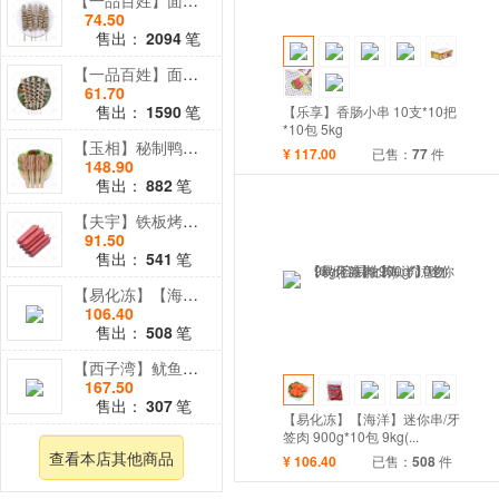
【一品百姓】面筋串 多规格
74.50
售出：
2094
笔
【一品百姓】面筋串 多规格
61.70
售出：
1590
笔
【乐享】香肠小串 10支*10把
*10包 5kg
【玉相】秘制鸭肠串 30串*10把*10包 8.9kg
¥
117.00
已售：
77
件
148.90
售出：
882
笔
【夫宇】铁板烤肠 大夫宇100g/根 12kg
91.50
售出：
541
笔
【易化冻】【海洋】迷你串/牙签肉 900g*10包 9kg(...
106.40
售出：
508
笔
【西子湾】鱿鱼头串 35g*5包*20串 3.5kg
167.50
售出：
307
笔
【易化冻】【海洋】迷你串/牙
签肉 900g*10包 9kg(...
查看本店其他商品
¥
106.40
已售：
508
件