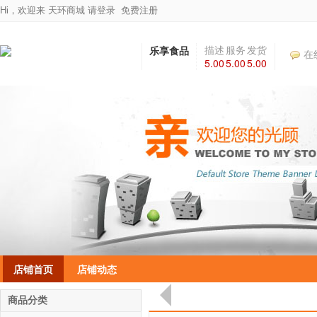
Hi，欢迎来
天环商城
请登录
免费注册
乐享食品
描述
服务
发货
在
5.00
5.00
5.00
相符
态度
速度
店铺首页
店铺动态
商品分类