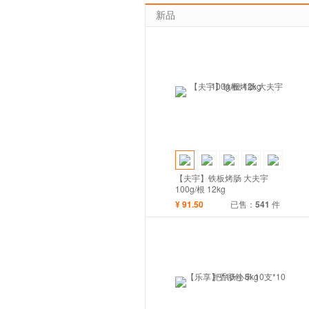
新品
【夫宇】铁板烤肠 大夫宇
100g/根 12kg
¥
91.50
已售：
541
件