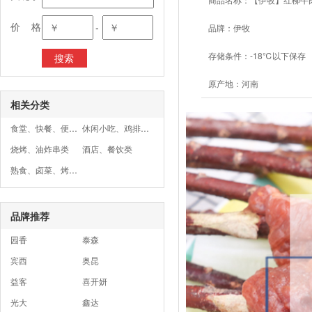
价 格
-
品牌：
伊牧
存储条件：
-18℃以下保存
原产地：
河南
相关分类
食堂、快餐、便当类
休闲小吃、鸡排、汉堡类
烧烤、油炸串类
酒店、餐饮类
熟食、卤菜、烤鸭店
品牌推荐
园香
泰森
宾西
奥昆
益客
喜开妍
光大
鑫达