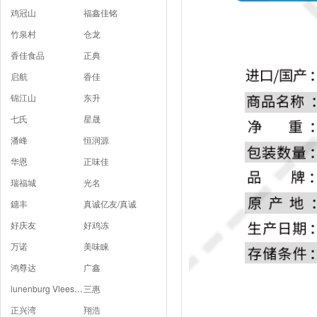
鸡冠山
福鑫佳铭
竹泉村
仓龙
香佳食品
正典
启航
香佳
锦江山
东升
七氏
星晟
潘峰
恒润源
华恩
正味佳
瑞福城
光名
鏸丰
真诚亿友/真诚
好庆友
好鸡冻
万诺
美味睐
鸿尊达
广鑫
lunenburg Vlees B.V
三惠
正兴湾
翔浩