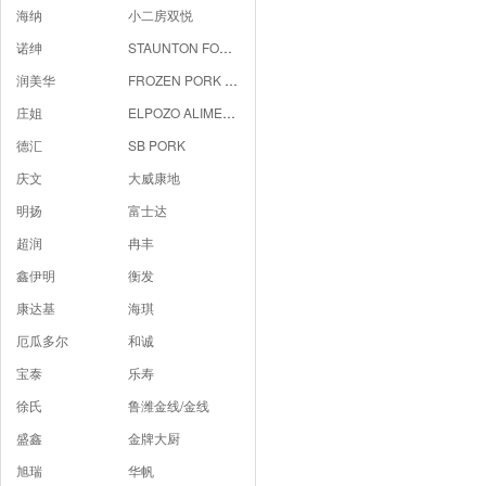
海纳
小二房双悦
诺绅
STAUNTON FOODS
润美华
FROZEN PORK FRONT HOCK BONE-IN
庄姐
ELPOZO ALIMENTACION
德汇
SB PORK
庆文
大威康地
明扬
富士达
超润
冉丰
鑫伊明
衡发
康达基
海琪
厄瓜多尔
和诚
宝泰
乐寿
徐氏
鲁潍金线/金线
盛鑫
金牌大厨
旭瑞
华帆