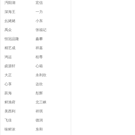
沔阳湖
宏信
深海王
一力
幺姥姥
小东
禹众
张福记
恒冠品隆
鑫攀
精艺成
祥嘉
鸿运
桂尊
卤源轩
心箱
大正
永利欣
心享
达欣
跃海
彤辉
鲜渔府
北三峡
美西利
祥琪
飞佳
德润
味鲜浓
东和