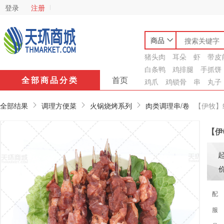
登录
注册
商品
猪头肉
耳朵
虾
带皮
白条鸭
鸡排腿
手抓饼
全部商品分类
首页
鸡爪
鸡锁骨
串
丸子
全部结果
调理方便菜
火锅烧烤系列
肉类调理串/卷
【伊牧】红
【伊
配
服