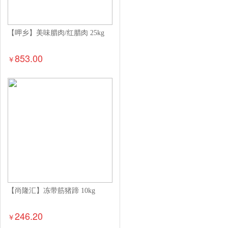
【呷乡】美味腊肉/红腊肉 25kg
853.00
￥
【尚隆汇】冻带筋猪蹄 10kg
246.20
￥