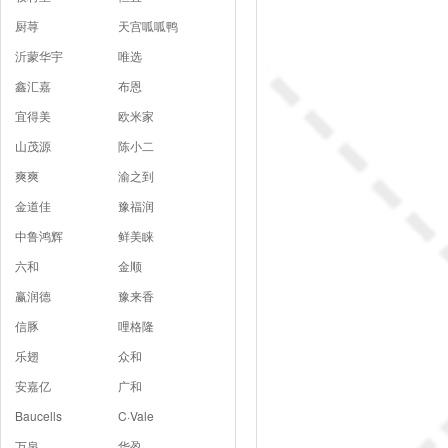
厨荨
天宫呱呱鸭
沂蒙华宇
唯选
鑫汇嘉
布恩
宜得美
欧米家
山茂源
陈小二
爽爽
渝之到
金道佳
豫福润
中鲁鸿辉
鲜美睐
六和
金顺
赢润德
豫来香
信豚
哩格隆
乐翅
众和
安嘉亿
广和
Baucells
C·Vale
万泉
华盈