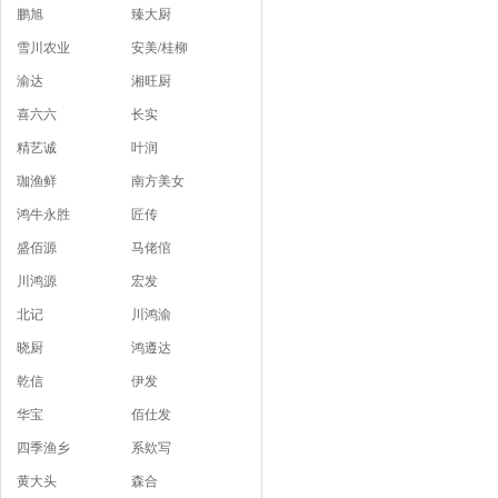
鹏旭
臻大厨
雪川农业
安美/桂柳
渝达
湘旺厨
喜六六
长实
精艺诚
叶润
珈渔鲜
南方美女
鸿牛永胜
匠传
盛佰源
马佬倌
川鸿源
宏发
北记
川鸿渝
晓厨
鸿遵达
乾信
伊发
华宝
佰仕发
四季渔乡
系欸写
黄大头
森合