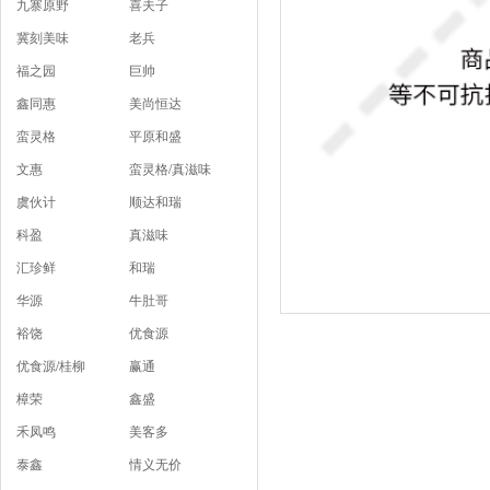
九寨原野
喜夫子
冀刻美味
老兵
福之园
巨帅
鑫同惠
美尚恒达
蛮灵格
平原和盛
文惠
蛮灵格/真滋味
虞伙计
顺达和瑞
科盈
真滋味
汇珍鲜
和瑞
华源
牛肚哥
裕饶
优食源
优食源/桂柳
赢通
樟荣
鑫盛
禾凤鸣
美客多
泰鑫
情义无价