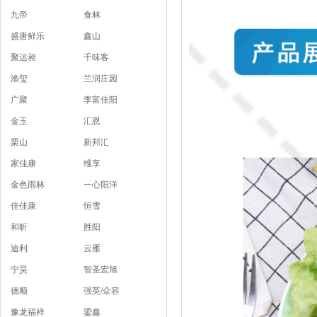
九帝
食林
盛唐鲜乐
鑫山
聚运昶
千味客
渔玺
兰润庄园
广聚
李富佳阳
金玉
汇恩
栗山
新邦汇
家佳康
维享
金色雨林
一心阳洋
佳佳康
恒雪
和昕
胜阳
迪利
云雁
宁昊
智圣宏旭
德顺
强英/众容
豫龙福祥
鎏鑫