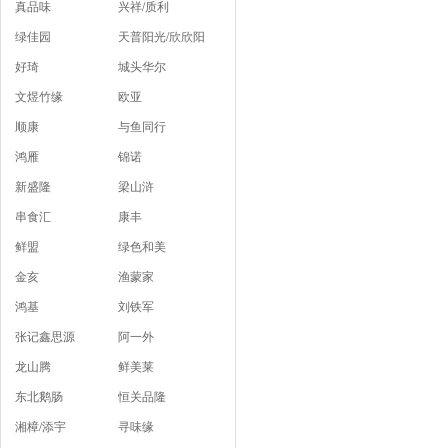
真品味
兴祥/质利
绿佳园
天普阳光/欣欣阳
好琦
城头华尔
文煜竹缘
欧亚
顺康
与鱼同行
鸿雁
锦诺
新盛隆
梁山浒
串食汇
康丰
鲜盟
绿色和美
金亥
渔蒙家
鸿基
刘铁军
张记鑫思源
阿一外
龙山腾
鲜美莱
东北鹅肠
恒关品隆
湘樟/添宇
寻味缘