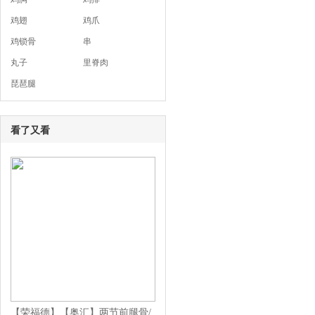
鸡翅
鸡爪
鸡锁骨
串
丸子
里脊肉
琵琶腿
看了又看
【荣福德】【奥汇】两节前腿骨/