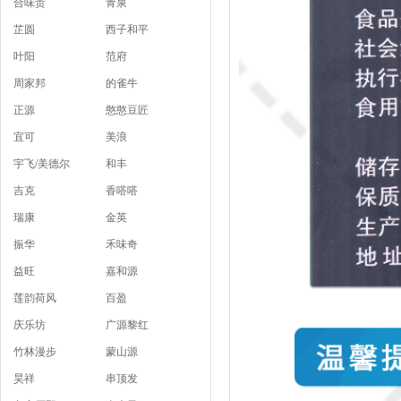
合味贵
青泉
芷圆
西子和平
叶阳
范府
周家邦
的雀牛
正源
憨憨豆匠
宜可
美浪
宇飞/美德尔
和丰
吉克
香嗒嗒
瑞康
金英
振华
禾味奇
益旺
嘉和源
莲韵荷风
百盈
庆乐坊
广源黎红
竹林漫步
蒙山源
昊祥
串顶发