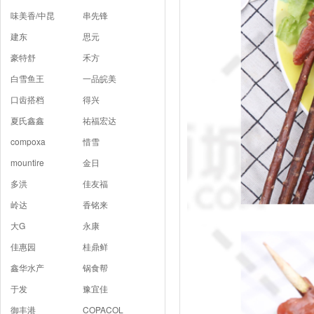
味美香/中昆
串先锋
建东
思元
豪特舒
禾方
白雪鱼王
一品皖美
口齿搭档
得兴
夏氏鑫鑫
祐福宏达
compoxa
惜雪
mountire
金日
多洪
佳友福
岭达
香铭来
大G
永康
佳惠园
桂鼎鲜
鑫华水产
锅食帮
于发
豫宜佳
御丰港
COPACOL