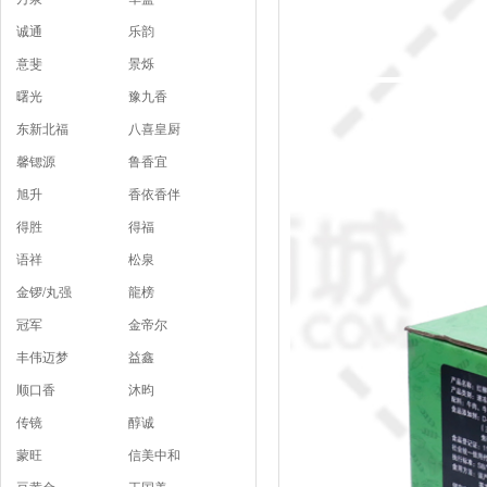
诚通
乐韵
意斐
景烁
曙光
豫九香
东新北福
八喜皇厨
馨锶源
鲁香宜
旭升
香依香伴
得胜
得福
语祥
松泉
金锣/丸强
龍榜
冠军
金帝尔
丰伟迈梦
益鑫
顺口香
沐昀
传镜
醇诚
蒙旺
信美中和
豆黄金
王国美