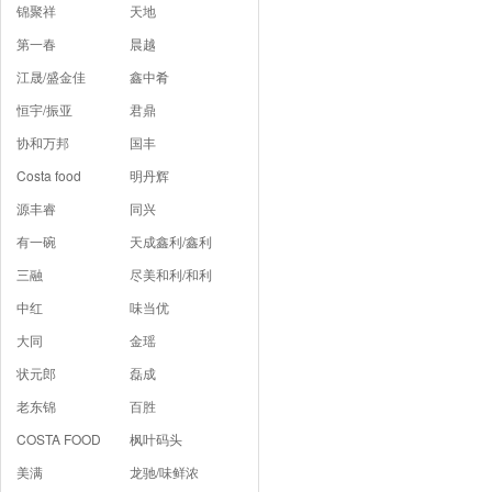
锦聚祥
天地
第一春
晨越
江晟/盛金佳
鑫中肴
恒宇/振亚
君鼎
协和万邦
国丰
Costa food
明丹辉
源丰睿
同兴
有一碗
天成鑫利/鑫利
三融
尽美和利/和利
中红
味当优
大同
金瑶
状元郎
磊成
老东锦
百胜
COSTA FOOD
枫叶码头
美满
龙驰/味鲜浓