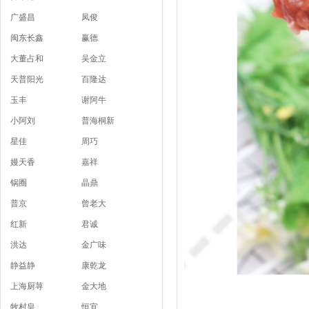
广盛昌
凤俊
闽东长鑫
赢德
大董占和
吴金立
天普阳光
百隆达
玉丰
谢阿牛
小阿刘
普海桐新
星佳
周巧
嫚天香
嘉祥
锅圈
晶鼎
普京
曾老大
红新
君诚
洪达
金广味
静益静
康乾龙
上海厨荨
金大地
牧村皇
恒宜