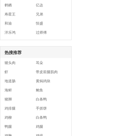
鹤栖
亿达
寿星王
兄弟
和渝
恒盛
洋乐鸿
过师傅
热搜推荐
猪头肉
耳朵
虾
带皮前腿肌肉
地道肠
黄焖鸡块
海鲜
鲍鱼
猪脚
白条鸭
鸡排腿
手抓饼
鸡柳
白条鸭
鸭腿
鸡腿
鸡胸
鸡排