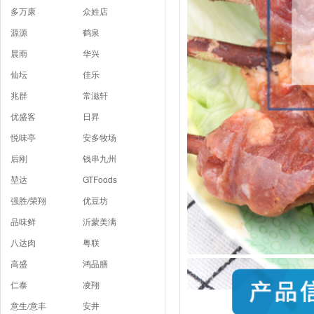
多万康
众姓店
源源
鹤泉
晨雨
华兴
仙坛
佳乐
兆群
常滋轩
优盛客
日昇
悦味亭
安多牧场
后刚
钱串九州
堃达
GTFoods
强胜/荣翔
优豆坊
品味鲜
沂蒙美满
八达肉
粤联
高盛
鸿品膳
仁泰
凌翔
意生/意丰
安井