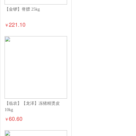
【金锣】脊膘 25kg
221.10
￥
【临农】【龙泽】冻猪精烫皮
10kg
60.60
￥