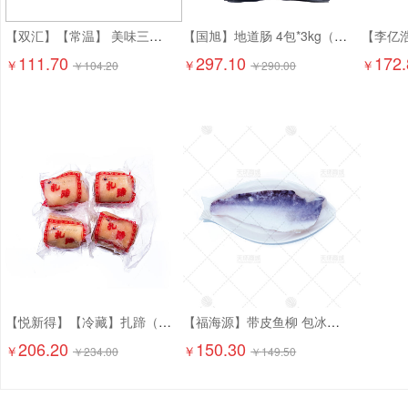
【双汇】【常温】 美味三文治香肠 1.8kg*4个 7.2kg
【国旭】地道肠 4包*3kg（60g*50个/包）12kg 含肉量80%
111.70
297.10
172.
￥
￥
￥
￥
104.20
￥
290.00
【悦新得】【冷藏】扎蹄（熟的） 5kg
【福海源】带皮鱼柳 包冰率30% 2.5kg*4包 10kg
206.20
150.30
￥
￥
￥
234.00
￥
149.50