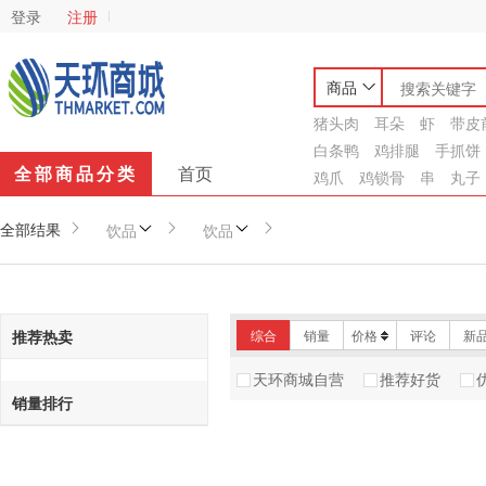
登录
注册
商品
猪头肉
耳朵
虾
带皮
白条鸭
鸡排腿
手抓饼
全部商品分类
首页
鸡爪
鸡锁骨
串
丸子
全部结果
饮品
饮品
推荐热卖
综合
销量
价格
评论
新
天环商城自营
推荐好货
销量排行