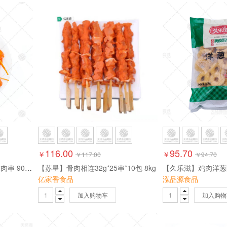
116.00
95.70
￥
￥
￥
117.00
￥
94.70
【易化冻】【鲁不二】 迷你肉串 900g*10包 9kg
【苏星】骨肉相连32g*25串*10包 8kg
亿家香食品
泓品源食品
加入购物车
加入购物