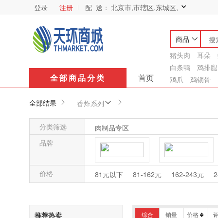
登录
注册
配 送：
北京市,市辖区,东城区,
商品
猪头肉
耳朵
白条鸭
鸡排腿
全部商品分类
首页
鸡爪
鸡锁骨
全部结果
香炸系列
分类筛选
肉制品专区
品牌
安井
高旺高
价格
81元以下
81-162元
162-243元
2
双汇
亿家香
推荐热卖
综合
销量
价格
昊瑞福
朱福华