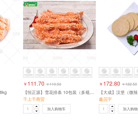
111.70
172.80
￥
￥
￥
110.50
￥
182.50
8kg
【恒正源】雪花排条 10包装（多规格）
千上千商贸
鑫贝宇
加入购物车
加入购物