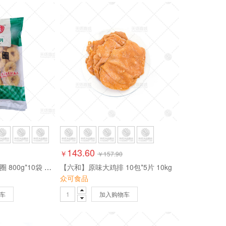
143.60
￥
￥
157.90
【久乐滋】鸡肉洋葱圈 800g*10袋 8kg
【六和】原味大鸡排 10包*5片 10kg
众可食品
车
加入购物车