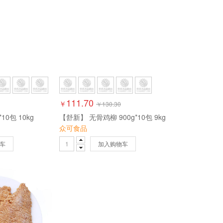
111.70
￥
￥
130.30
0包 10kg
【舒新】 无骨鸡柳 900g*10包 9kg
众可食品
车
加入购物车