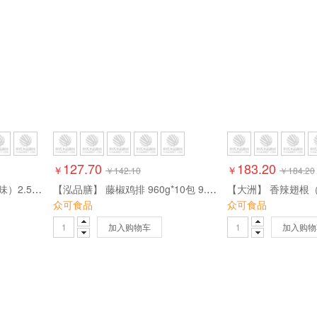
127.70
183.20
￥
￥
￥
142.10
￥
184.20
【鲁不二】连心脆（奥尔良味）2.5kg*4包 10kg
【泓品膳】 藤椒鸡排 960g*10包 9.6kg
众可食品
众可食品
加入购物车
加入购物