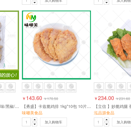
加入购物车
加入购物
143.60
234.00
￥
￥
￥
170.50
￥
231.60
【嘉吉/尚选】尚选鸡块（原味/黑椒/美式黑椒）1kg*10包 10kg
【勇盛】卡兹脆鸡排 1kg*10包 10片/包 10kg
味嘟美食品
泓品源食品
加入购物车
加入购物