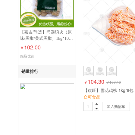
【嘉吉/尚选】尚选鸡块（原
味/黑椒/美式黑椒）1kg*10包
10kg
102.00
￥
冻品优选
销量排行
104.30
￥
￥
107.40
【欢旺】雪花鸡柳 1kg*8包 
众可食品
加入购物车