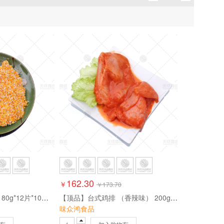
上特佳
嘉吉
厨多多
盈泰
锦盛香
圣农
大虞
学子膳
162.30
￥
￥
173.70
【吉康宝】柳叶胸排 80g*12片*10包 9.6kg
【顶品】台式鸡排 （香辣味） 200g*10片*5包 10kg
味众鸿食品