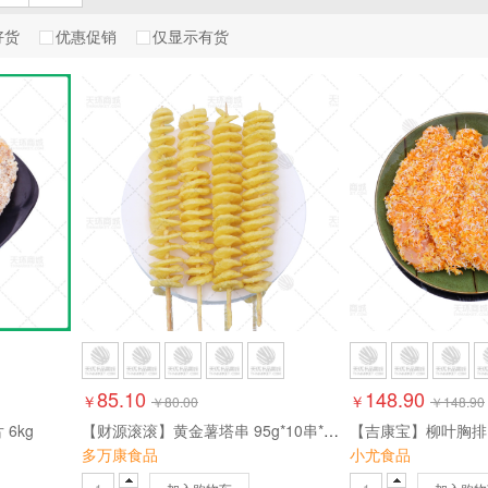
好货
优惠促销
仅显示有货
滕老大
泓品源
二分钱
欧喜
安味佳
聚麒源
金莱
百聚源
田中禾
立信
双鼎
海暘
确定
取消
85.10
148.90
￥
￥
￥
80.00
￥
148.90
 6kg
【财源滚滚】黄金薯塔串 95g*10串*5包 4.75kg
多万康食品
小尤食品