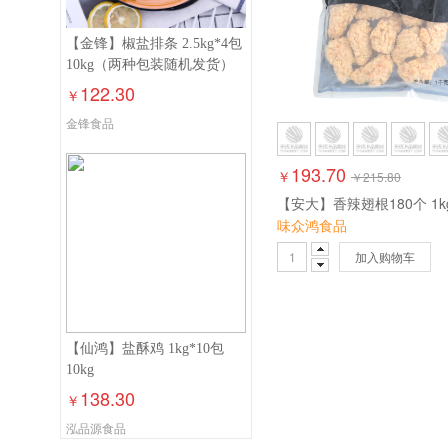
【金锋】椒盐排条 2.5kg*4包
10kg（两种包装随机发货）
122.30
￥
金锋食品
193.70
￥
￥
215.80
味众鸿食品
加入购物车
【仙鸿】盐酥鸡 1kg*10包
10kg
138.30
￥
泓品源食品