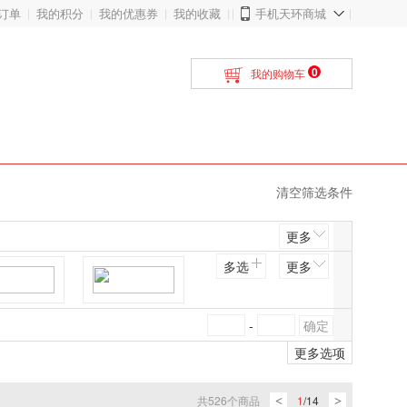
订单
我的积分
我的优惠券
我的收藏
手机天环商城
0
我的购物车
清空筛选条件
更多
多选
更多
九联
千味央厨
-
更多选项
三森
新东大
共
526
个商品
1
/
14
<
>
新和盛
丸典