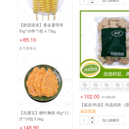
加入购物车
【财源滚滚】黄金薯塔串
95g*10串*5包 4.75kg
85.10
￥
多万康食品
102.00
￥
￥
108.00
冻品优选
【吉康宝】柳叶胸排 80g*12
片*10包 9.6kg
加入购物车
148.90
￥