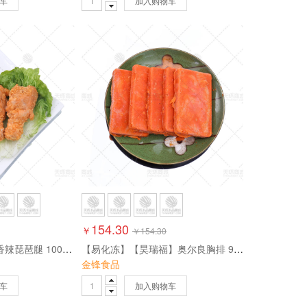
车
加入购物车
154.30
￥
￥
154.30
【立信 】妙脆鸡腿 香辣琵琶腿 100g*10个*10包 10kg
【易化冻】【昊瑞福】奥尔良胸排 95g*10包*10片【高温易化冻，介意勿拍】 9.5kg
金锋食品
车
加入购物车