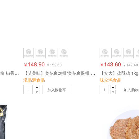
148.90
143.60
￥
￥
￥
152.60
￥
147.40
【泓品源】香酥里脊/拇指鸡柳 椒香味 1kg*8包 8kg
【艾美味】奥尔良鸡排/奥尔良胸排 10片*950g*10包 9.5kg
【安大】盐酥鸡 1kg*1
泓品源食品
味众鸿食品
加入购物车
加入购物