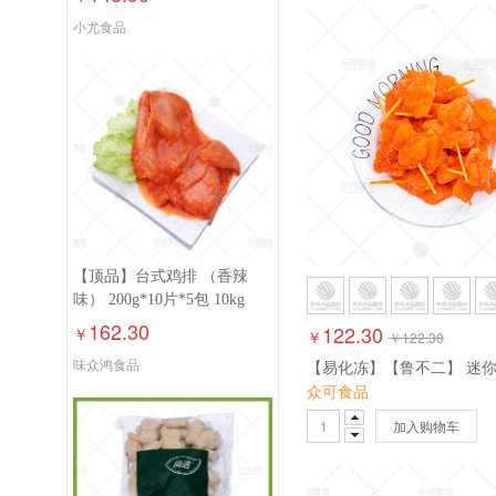
小尤食品
【顶品】台式鸡排 （香辣
味） 200g*10片*5包 10kg
162.30
122.30
￥
￥
￥
122.30
味众鸿食品
众可食品
加入购物车