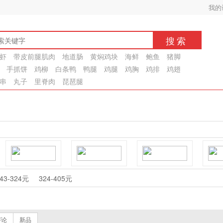
我的
搜索
虾
带皮前腿肌肉
地道肠
黄焖鸡块
海鲜
鲍鱼
猪脚
手抓饼
鸡柳
白条鸭
鸭腿
鸡腿
鸡胸
鸡排
鸡翅
串
丸子
里脊肉
琵琶腿
好又香
吉康宝
金锣
43-324元
324-405元
正大
亚洲渔港
六和
评论
新品
大用
金锋
汇祥