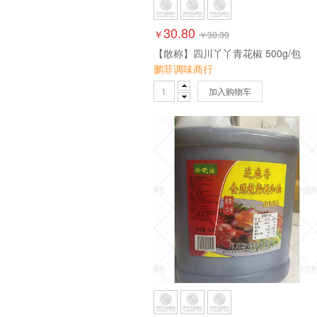
30.80
￥
￥
30.30
【散称】四川丫丫青花椒 500g/包
鹏菲调味商行
加入购物车