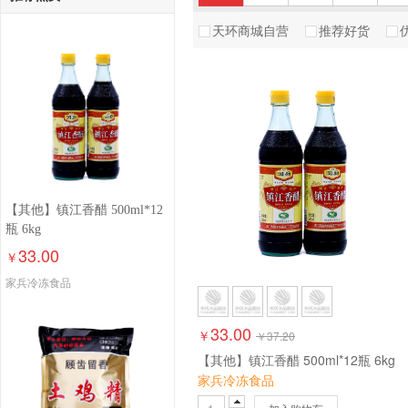
天环商城自营
推荐好货
菊花
可益
老
麦味宝
满特
盛记
太太乐
天
味好美
香润浓风
【其他】镇江香醋 500ml*12
雅味
三森
瓶 6kg
33.00
￥
东古
恒顺
熊
家兵冷冻食品
古越龙山
保卫尔
金
33.00
￥
￥
37.20
【其他】镇江香醋 500ml*12瓶 6kg
家兵冷冻食品