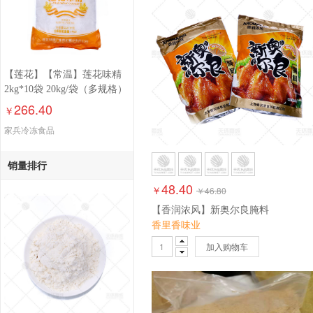
【莲花】【常温】莲花味精
2kg*10袋 20kg/袋（多规格）
266.40
￥
家兵冷冻食品
销量排行
48.40
￥
￥
46.80
【香润浓风】新奥尔良腌料
香里香味业
加入购物车