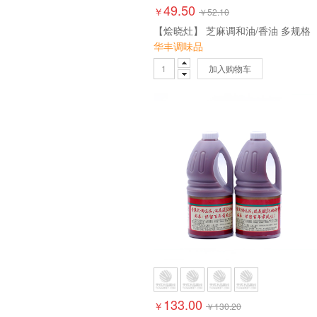
49.50
￥
￥
52.10
【烩晓灶】 芝麻调和油/香油 多规格
华丰调味品
加入购物车
133.00
￥
￥
130.20