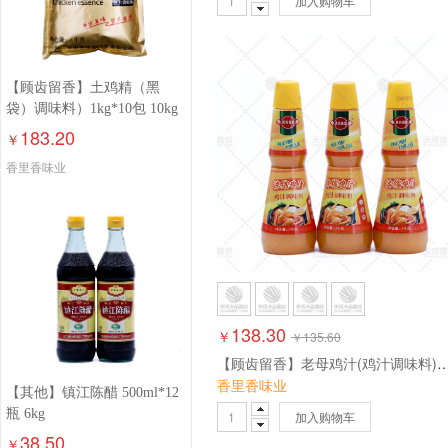
加入购物车
【顾齿留香】土鸡精（黑
袋）调味料）1kg*10包 10kg
183.20
￥
香里香味业
138.30
￥
￥
135.60
【顾齿留香】老母鸡汁(鸡汁调味料) 
香里香味业
【其他】镇江陈醋 500ml*12
瓶 6kg
加入购物车
38.50
￥