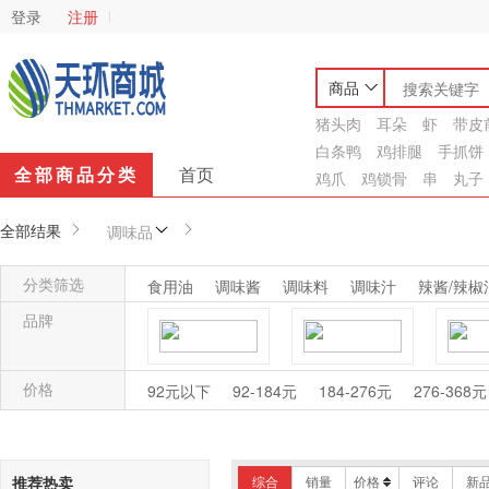
登录
注册
商品
猪头肉
耳朵
虾
带皮
白条鸭
鸡排腿
手抓饼
全部商品分类
首页
鸡爪
鸡锁骨
串
丸子
全部结果
调味品
分类筛选
食用油
调味酱
调味料
调味汁
辣酱/辣椒
品牌
安琪
奥桑
价格
92元以下
92-184元
184-276元
276-368元
凤球唛
福龙
顾
推荐热卖
综合
销量
价格
评论
新
恒星牌
家乐