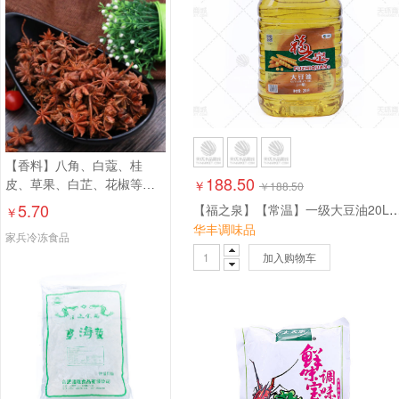
【香料】八角、白蔻、桂
188.50
￥
皮、草果、白芷、花椒等【2
￥
188.50
份起售】
5.70
【福之泉】【常温】一级大豆油
￥
华丰调味品
家兵冷冻食品
加入购物车