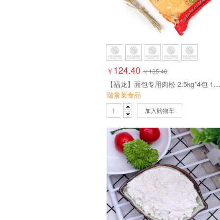
124.40
￥
￥
135.40
【福龙】面包专用肉松 2.5kg*4包 10
瑞景莱食品
加入购物车