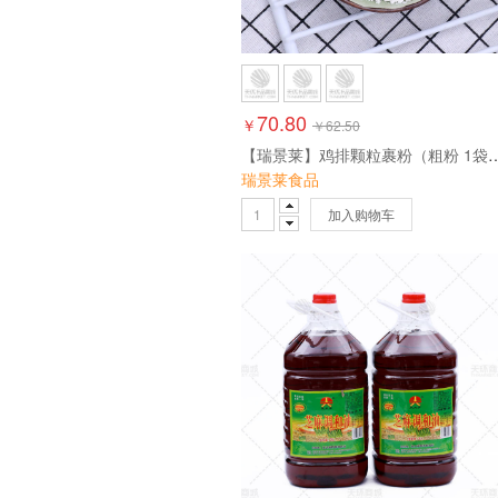
70.80
￥
￥
62.50
【瑞景莱】鸡排颗粒裹粉（粗粉 1袋
瑞景莱食品
加入购物车