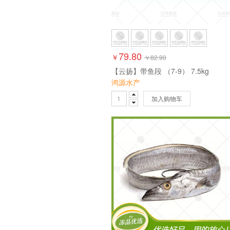
79.80
￥
￥
82.90
【云扬】带鱼段 （7-9） 7.5kg
鸿源水产
加入购物车