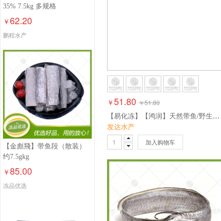
35% 7.5kg 多规格
62.20
￥
鹏程水产
51.80
￥
￥
51.80
【易化冻】【鸿润】天然带鱼/野生带鱼 多规格
发达水产
加入购物车
【金彪飛】带鱼段（散装）
约7.5gkg
85.00
￥
冻品优选