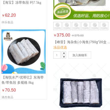
【海宝】冻带鱼段 约7.5kg
62.20
￥
仲乐食品
375.00
￥
￥
375.00
【峰雷】海杂鱼(小海鱼)750g*
冻品优选
加入购物车
【海悦水产/优帮亿】东海带
鱼/带鱼段 多规格 8kg
70.50
￥
潞杰食品