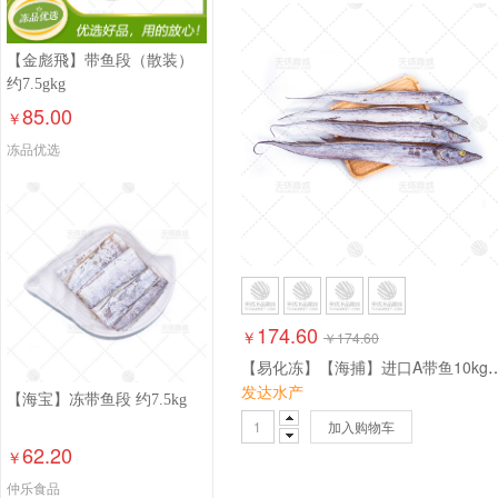
【金彪飛】带鱼段（散装）
约7.5gkg
85.00
￥
冻品优选
174.60
￥
￥
174.60
【易化冻】【海捕】进口A带鱼10kg
发达水产
【海宝】冻带鱼段 约7.5kg
加入购物车
62.20
￥
仲乐食品