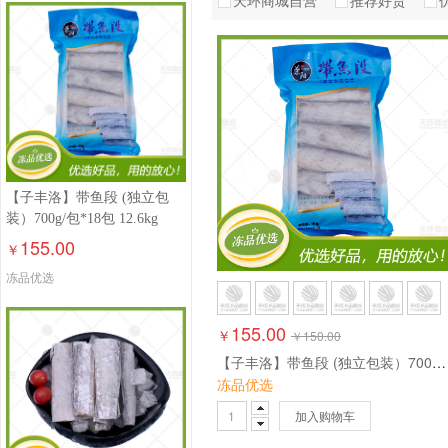
天环商城自营
推荐好货
新鲜
海捕
金
【子丰洛】带鱼段 (独立包
装）700g/包*18包 12.6kg
155.00
￥
冻品优选
155.00
￥
￥
150.00
【子丰洛】带鱼段 (独立包装）700g/包*18包 12.6kg
冻品优选
加入购物车