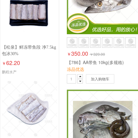
【松泉】鲜冻带鱼段 净7.5kg
350.00
￥
包冰30%
￥
320.00
62.20
【786】AA带鱼 10kg(多规格)
￥
冻品优选
鹏程水产
加入购物车