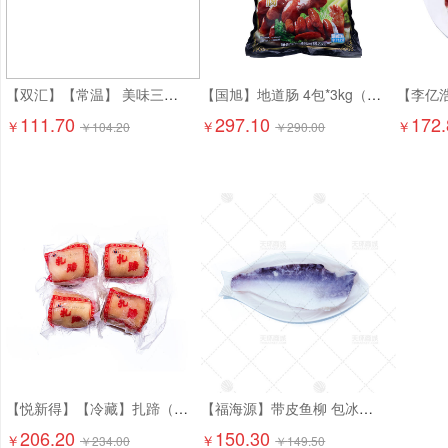
【双汇】【常温】 美味三文治香肠 1.8kg*4个 7.2kg
【国旭】地道肠 4包*3kg（60g*50个/包）12kg 含肉量80%
111.70
297.10
172.
￥
￥
￥
￥
104.20
￥
290.00
【悦新得】【冷藏】扎蹄（熟的） 5kg
【福海源】带皮鱼柳 包冰率30% 2.5kg*4包 10kg
206.20
150.30
￥
￥
￥
234.00
￥
149.50