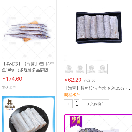
【易化冻】【海捕】进口A带
鱼10kg （多规格多品牌随
机）
174.60
62.20
￥
￥
￥
62.50
发达水产
【海宝】带鱼段/带鱼块 包冰35% 7.5
鹏程水产
加入购物车