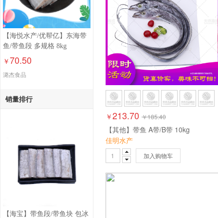
【海悦水产/优帮亿】东海带
鱼/带鱼段 多规格 8kg
70.50
￥
潞杰食品
销量排行
213.70
￥
￥
185.40
【其他】带鱼 A带/B带 10kg
佳明水产
加入购物车
【海宝】带鱼段/带鱼块 包冰