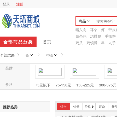
登录
注册
商品
猪头肉
耳朵
虾
带皮
白条鸭
鸡排腿
手抓饼
全部商品分类
首页
鸡爪
鸡锁骨
串
丸子
全部结果
鱼
带鱼
品牌
鸿润
于发行
价格
75元以下
75-150元
150-225元
300-375元
荣阳
金兴隆
推荐热卖
综合
销量
价格
评论
新
海悦水产
米来福