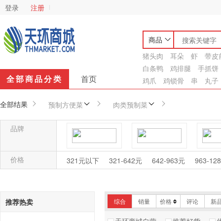
登录
注册
商品
猪头肉
耳朵
虾
带皮
白条鸭
鸡排腿
手抓饼
全部商品分类
首页
鸡爪
鸡锁骨
串
丸子
全部结果
预制方便菜
肉类预制菜
品牌
爱泽
安井
价格
321元以下
321-642元
642-963元
963-12
吉康宝
金锣
推荐热卖
综合
销量
价格
评论
新
亿家香
亿味轩
御