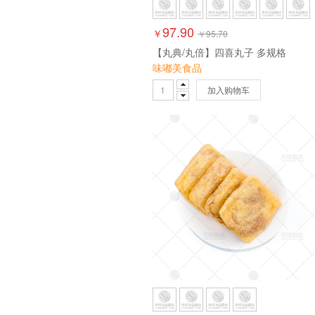
97.90
￥
￥
95.70
【丸典/丸倍】四喜丸子 多规格
味嘟美食品
加入购物车