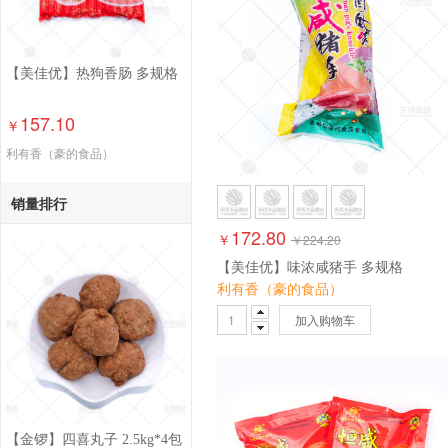
【美佳优】热狗香肠 多规格
157.10
￥
利有香（豪的食品）
销量排行
172.80
￥
￥
224.20
【美佳优】味浓咸猪手 多规格
利有香（豪的食品）
加入购物车
【金锣】四喜丸子 2.5kg*4包