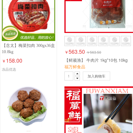
【念太】梅菜扣肉 300gx36盒
563.50
￥
10.8kg
￥
563.50
158.00
【鲜顽渔】 牛肉片 1kg*10包 10kg
￥
福万鲜食品
冻品优选
加入购物车