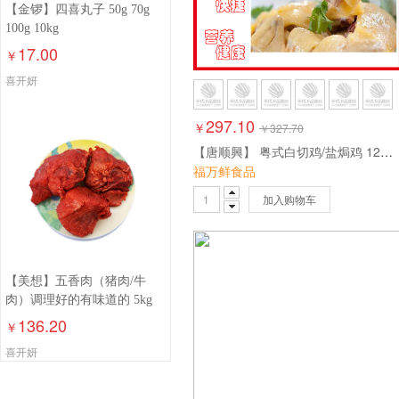
【金锣】四喜丸子 50g 70g
100g 10kg
17.00
￥
喜开妍
297.10
￥
￥
327.70
【唐顺興】 粤式白切鸡/盐焗鸡 12只/件 9.8公斤左右
福万鲜食品
加入购物车
【美想】五香肉（猪肉/牛
肉）调理好的有味道的 5kg
136.20
￥
喜开妍