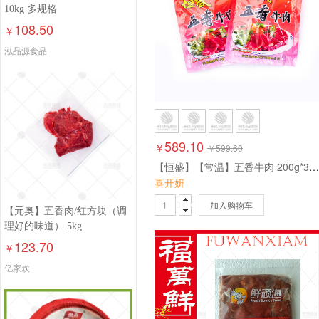
10kg 多规格
108.50
￥
泓品源食品
589.10
￥
￥
599.60
【恒盛】【常温】五香牛肉 200g*30包 6kg
喜开妍
加入购物车
【元奥】五香肉/红方块（调
理好的味道） 5kg
123.70
￥
亿家欢