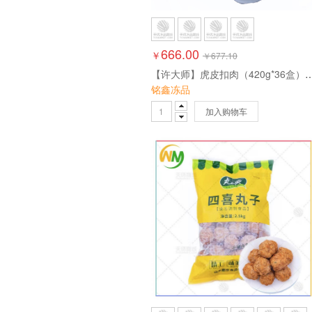
666.00
￥
￥
677.10
【许大师】虎皮扣肉（420g*3
铭鑫冻品
加入购物车