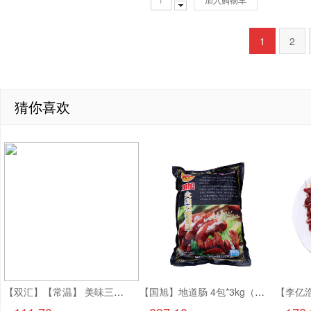
1
2
猜你喜欢
【双汇】【常温】 美味三文治香肠 1.8kg*4个 7.2kg
【国旭】地道肠 4包*3kg（60g*50个/包）12kg 含肉量80%