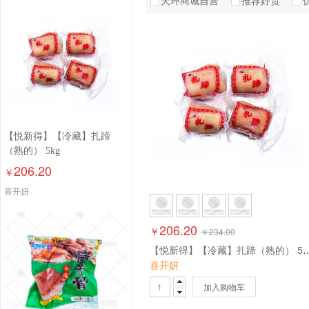
天环商城自营
推荐好货
如意三煲
易太
于
其他品牌
鼎一
金锋
许大师
加福得
汇祥
【悦新得】【冷藏】扎蹄
新元
大国厨味
走
（熟的） 5kg
206.20
￥
泓品源
盛存
聚
喜开妍
官膳
苏城
刘
206.20
￥
￥
234.00
【悦新得】【冷藏】扎蹄（
喜开妍
加入购物车