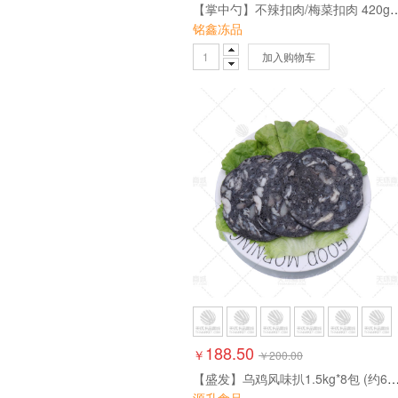
【掌中勺】不辣扣肉/梅菜扣肉 420
铭鑫冻品
加入购物车
188.50
￥
￥
200.00
【盛发】乌鸡风味扒1.5kg*8包 (约60片/包)