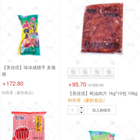
【美佳优】味浓咸猪手 多规
格
172.80
95.70
￥
￥
￥
125.10
利有香（豪的食品）
【美佳优】蚝油肉片 1kg*10包 10kg
利有香（豪的食品）
加入购物车