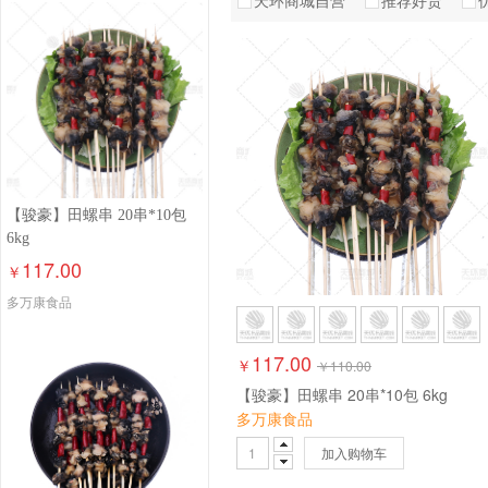
天环商城自营
推荐好货
西子湾
鑫康特
聚
格郎帝
新华东
海
天天安歌
海宇泉
麦
昇航
江汇鲜
【骏豪】田螺串 20串*10包
6kg
117.00
￥
多万康食品
117.00
￥
￥
110.00
【骏豪】田螺串 20串*10包 6kg
多万康食品
加入购物车