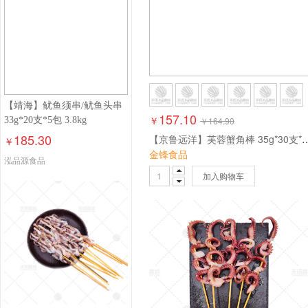
【靖海】鱿鱼须串/鱿鱼头串
157.10
￥
33g*20支*5包 3.8kg
￥
164.90
185.30
【京鲁远洋】芙蓉蟹角棒 35g*30
￥
金锋食品
泓品源食品
加入购物车