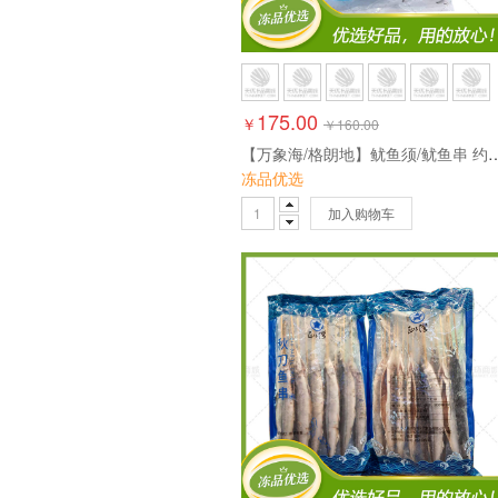
175.00
￥
￥
160.00
【万象海/格朗地】鱿鱼须/鱿鱼串 约35克*
冻品优选
加入购物车