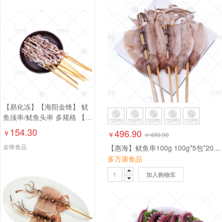
【易化冻】【海阳金锋】 鱿
鱼须串/鱿鱼头串 多规格 【高
温易化冻，介意勿拍】
154.30
496.90
￥
￥
￥
490.00
金锋食品
【惠海】鱿鱼串100g 100g*5包*20支 10kg
多万康食品
加入购物车