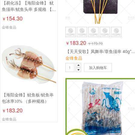
【易化冻】【海阳金锋】 鱿
鱼须串/鱿鱼头串 多规格 【高
温易化冻，介意勿拍】
154.30
￥
金锋食品
183.20
￥
￥
173.70
【天天安歌】凤舞串/章鱼须串 40g*20支*5
金锋食品
加入购物车
【海阳金锋】鱿鱼板/鱿鱼串
包冰率10% （多种规格）
183.20
￥
金锋食品