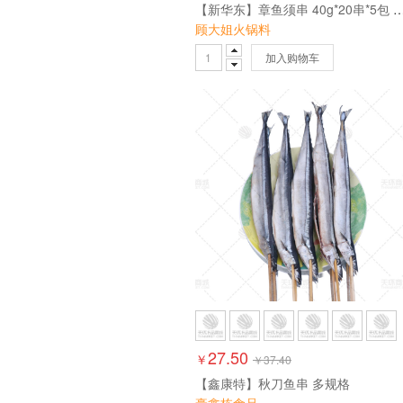
【新华东】章鱼须串 40g*20串*
顾大姐火锅料
加入购物车
27.50
￥
￥
37.40
【鑫康特】秋刀鱼串 多规格