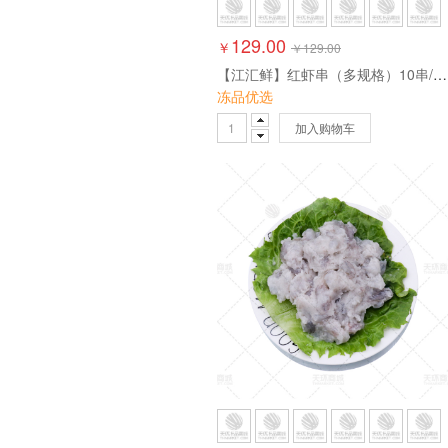
129.00
￥
￥
129.00
【江汇鲜】红虾串（多规格）10串/包*10包
冻品优选
加入购物车