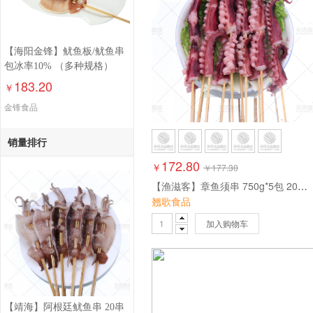
【海阳金锋】鱿鱼板/鱿鱼串
包冰率10% （多种规格）
183.20
￥
金锋食品
销量排行
172.80
￥
￥
177.30
【渔滋客】章鱼须串 750g*5包 20支/包 3.75kg
翘歌食品
加入购物车
【靖海】阿根廷鱿鱼串 20串