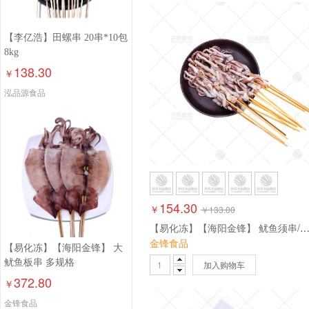
【李亿浩】田螺串 20串*10包
8kg
138.30
￥
泓品源食品
154.30
￥
￥
133.00
【易化冻】【海阳金锋】 鱿鱼须串/鱿鱼头串 多规格 【高温易化冻，介意
金锋食品
【易化冻】【海阳金锋】 大
鱿鱼板串 多规格
加入购物车
372.80
￥
金锋食品