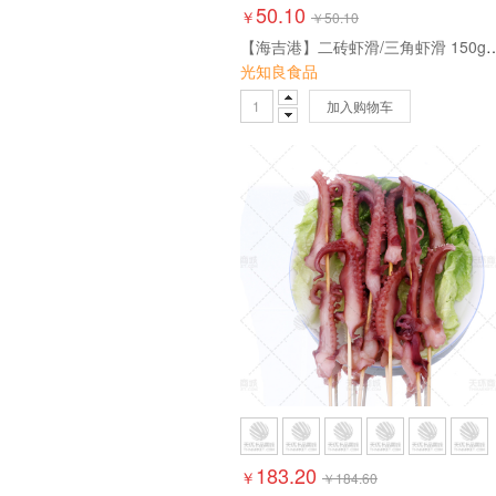
50.10
￥
￥
50.10
【海吉港】二砖虾滑/三角虾
光知良食品
加入购物车
183.20
￥
￥
184.60