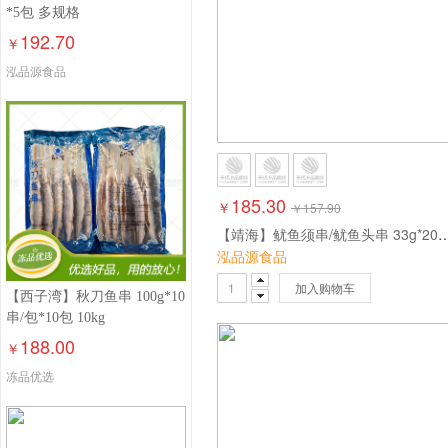
*5包 多规格
192.70
￥
泓品源食品
185.30
￥
￥
157.90
【靖海】鱿鱼须串/鱿鱼头串 33g*20支
泓品源食品
加入购物车
【西子湾】秋刀鱼串 100g*10
串/包*10包 10kg
188.00
￥
冻品优选