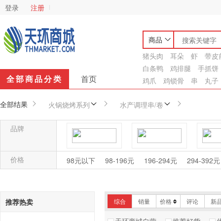
登录
注册
商品
猪头肉
耳朵
虾
带皮
白条鸭
鸡排腿
手抓饼
全部商品分类
首页
鸡爪
鸡锁骨
串
丸子
全部结果
火锅烧烤系列
水产调理串/卷
品牌
海霸王
海霸王/海王子
昊
价格
98元以下
98-196元
196-294元
294-392元
京鲁远洋
骏豪
推荐热卖
综合
销量
价格
评论
新
李亿浩
靖海
圣