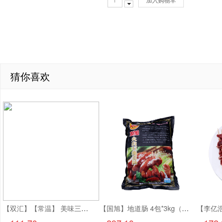
猜你喜欢
【双汇】【常温】 美味三文治香肠 1.8kg*4个 7.2kg
【国旭】地道肠 4包*3kg（60g*50个/包）12kg 含肉量80%