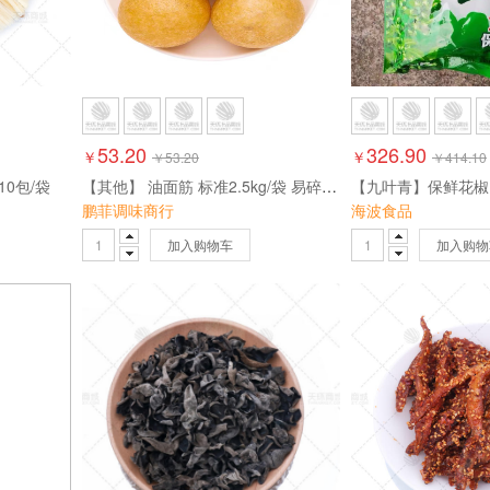
53.20
326.90
￥
￥
￥
53.20
￥
414.10
10包/袋
【其他】 油面筋 标准2.5kg/袋 易碎勿压！
【九叶青】保鲜花椒 30
鹏菲调味商行
海波食品
加入购物车
加入购物