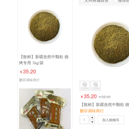
天环商城自营
推荐
益康
祥广源
天山红
小豆娃
裕源菲蕊
老乡好
康轩
城头
【散称】新疆孜然中颗粒 烧
德际
烤专用 1kg/袋
35.20
￥
鹏菲调味商行
35.20
￥
￥
32.00
鹏菲调味商行
加入购物车