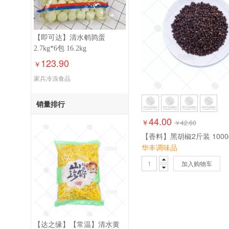
【即可达】清水鹌鹑蛋
2.7kg*6包 16.2kg
123.90
￥
家兵冷冻食品
销量排行
44.00
￥
￥
42.60
华丰调味品
加入购物车
【达之缘】【常温】清水黄