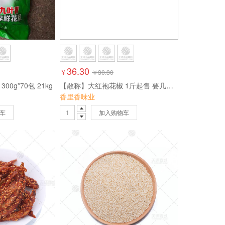
36.30
￥
￥
30.30
0g*70包 21kg
【散称】大红袍花椒 1斤起售 要几斤拍几斤
香里香味业
车
加入购物车