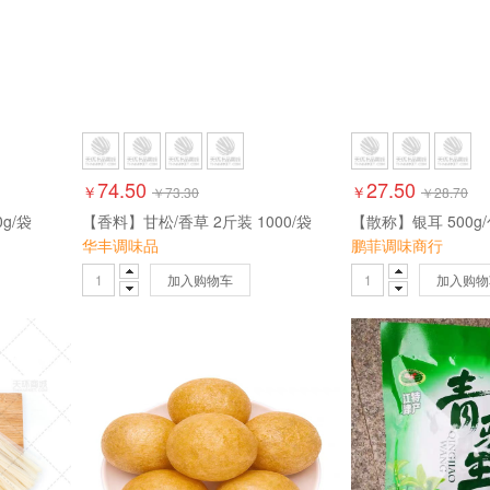
74.50
27.50
￥
￥
￥
73.30
￥
28.70
g/袋
【香料】甘松/香草 2斤装 1000/袋
【散称】银耳 500g
华丰调味品
鹏菲调味商行
加入购物车
加入购物