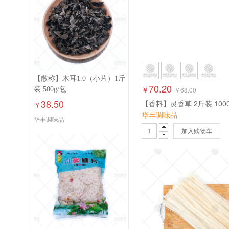
【散称】木耳1.0（小片）1斤
70.20
￥
装 500g/包
￥
68.00
38.50
【香料】灵香草 2斤装 1000
￥
华丰调味品
华丰调味品
加入购物车