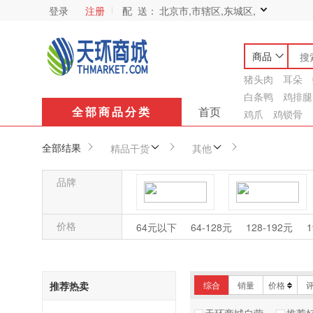
登录
注册
配 送：
北京市,市辖区,东城区,
商品
猪头肉
耳朵
白条鸭
鸡排腿
全部商品分类
首页
鸡爪
鸡锁骨
全部结果
精品干货
其他
品牌
金锣
味之霸道
价格
64元以下
64-128元
128-192元
1
大红袍
其他品牌
推荐热卖
综合
销量
价格
康太
食乐天