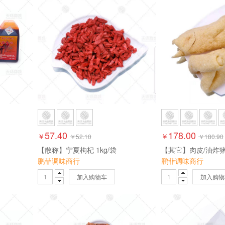
57.40
178.00
￥
￥
￥
52.10
￥
180.90
【散称】宁夏枸杞 1kg/袋
鹏菲调味商行
鹏菲调味商行
加入购物车
加入购物