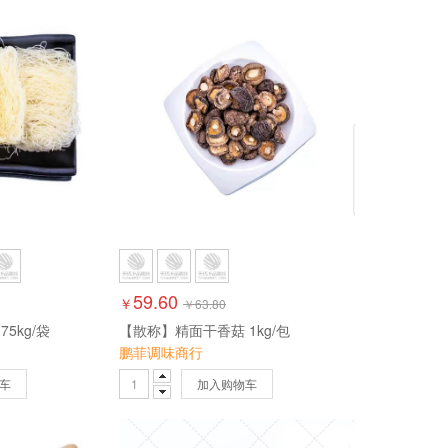
59.60
￥
￥
63.80
5kg/袋
【散称】精面干香菇 1kg/包
鹏菲调味商行
车
加入购物车