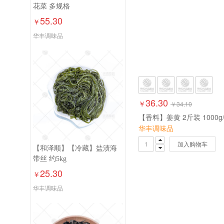
花菜 多规格
55.30
￥
华丰调味品
36.30
￥
￥
34.10
【香料】姜黄 2斤装 1000g
华丰调味品
加入购物车
【和泽顺】【冷藏】盐渍海
带丝 约5kg
25.30
￥
华丰调味品