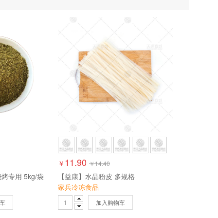
丹丹
梁氏
锦日
魔素
蒙旺
康利
九叶青
李乡味道
11.90
￥
￥
14.40
专用 5kg/袋
【益康】水晶粉皮 多规格
家兵冷冻食品
车
加入购物车