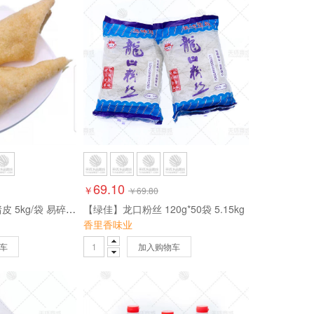
69.10
￥
￥
69.80
【其它】肉皮/油炸猪皮 5kg/袋 易碎勿压！
【绿佳】龙口粉丝 120g*50袋 5.15kg
香里香味业
车
加入购物车