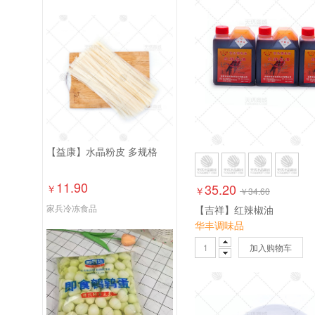
【益康】水晶粉皮 多规格
11.90
35.20
￥
￥
￥
34.60
家兵冷冻食品
【吉祥】红辣椒油
华丰调味品
加入购物车