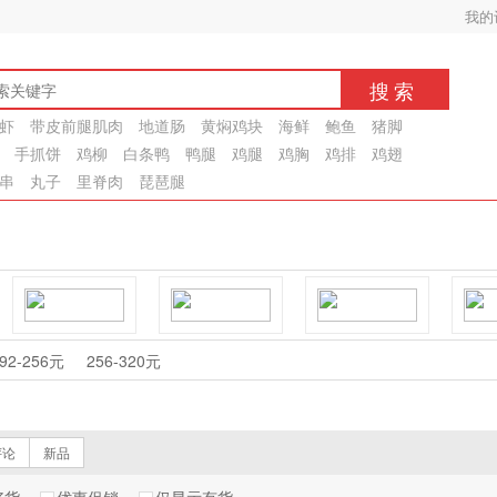
我的
搜索
虾
带皮前腿肌肉
地道肠
黄焖鸡块
海鲜
鲍鱼
猪脚
手抓饼
鸡柳
白条鸭
鸭腿
鸡腿
鸡胸
鸡排
鸡翅
串
丸子
里脊肉
琵琶腿
鼎丰
恒顺
豫盛源
92-256元
256-320元
海王昆布
金皇花
鑫之哲
评论
新品
川玉美
达之缘
益超