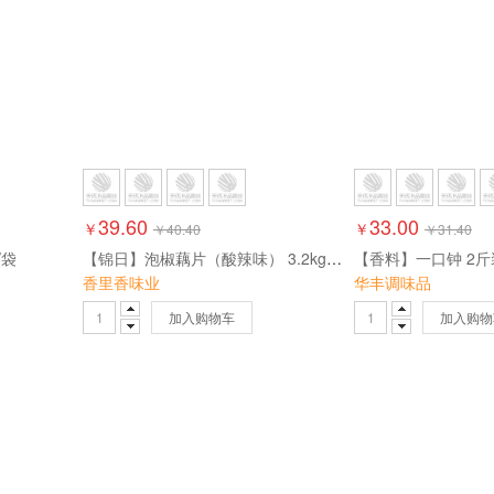
39.60
33.00
￥
￥
￥
40.40
￥
31.40
/袋
【锦日】泡椒藕片（酸辣味） 3.2kg*2包 6.4kg
【香料】一口钟 2斤装 
香里香味业
华丰调味品
加入购物车
加入购物