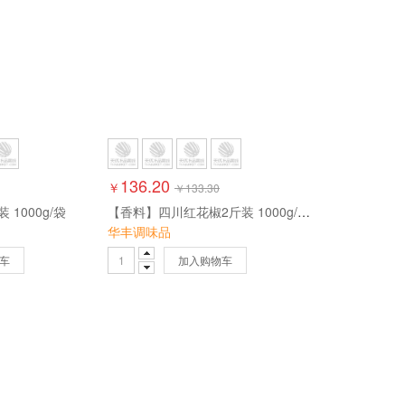
136.20
￥
￥
133.30
1000g/袋
【香料】四川红花椒2斤装 1000g/袋 （需磨粉请备注）
华丰调味品
车
加入购物车