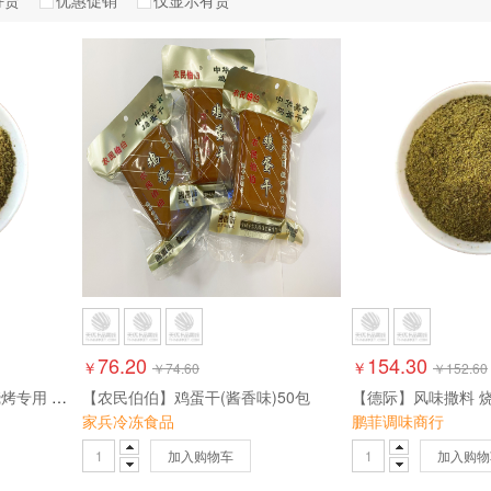
好货
优惠促销
仅显示有货
如贵
山青吉顺
吉祥
斧头牌
绿佳
融燕
黄河之恋
老兵
福龙云
农民伯伯
双安
顶峰
确定
取消
76.20
154.30
￥
￥
￥
74.60
￥
152.60
【散称】新疆孜然中颗粒 烧烤专用 1kg/袋
【农民伯伯】鸡蛋干(酱香味)50包
【德际】风味撒料 烧烤
家兵冷冻食品
鹏菲调味商行
加入购物车
加入购物