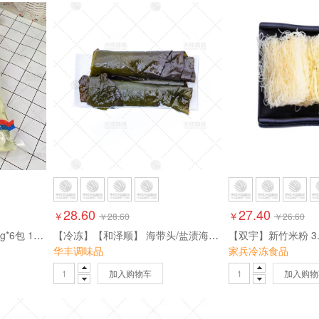
28.60
27.40
￥
￥
￥
28.60
￥
26.60
【即可达】清水鹌鹑蛋 2.7kg*6包 16.2kg
【冷冻】【和泽顺】 海带头/盐渍海带头 5kg
【双宇】新竹米粉 3.7
华丰调味品
家兵冷冻食品
加入购物车
加入购物