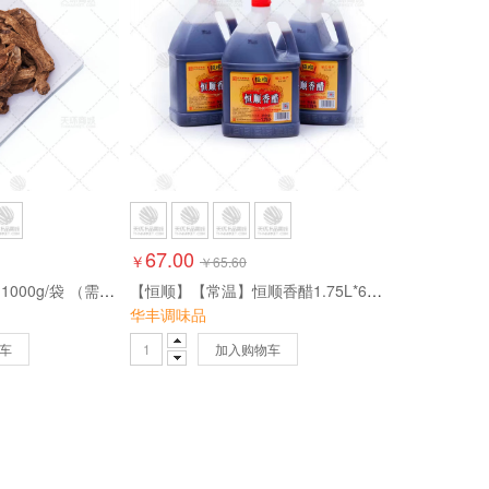
67.00
￥
￥
65.60
【香料】木香 2斤装 1000g/袋 （需磨粉请备注）
【恒顺】【常温】恒顺香醋1.75L*6桶 10.5L
华丰调味品
车
加入购物车