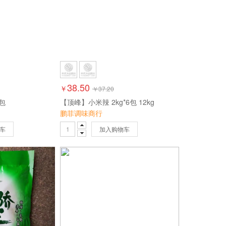
38.50
￥
￥
37.20
/包
【顶峰】小米辣 2kg*6包 12kg
鹏菲调味商行
车
加入购物车