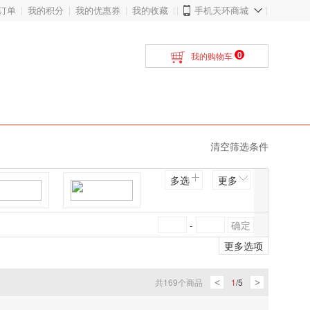
订单
我的积分
我的优惠券
我的收藏
手机天环商城
0
我的购物车
清空筛选条件
多选
更多
菜溢坊
双宇
-
更多选项
双宇
梁福记
共
169
个商品
1
/
5
<
>
亮晶
御糸