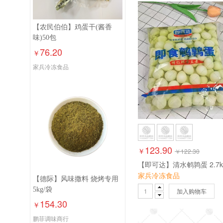
【农民伯伯】鸡蛋干(酱香
味)50包
76.20
￥
家兵冷冻食品
123.90
￥
￥
122.30
家兵冷冻食品
【德际】风味撒料 烧烤专用
5kg/袋
加入购物车
154.30
￥
鹏菲调味商行