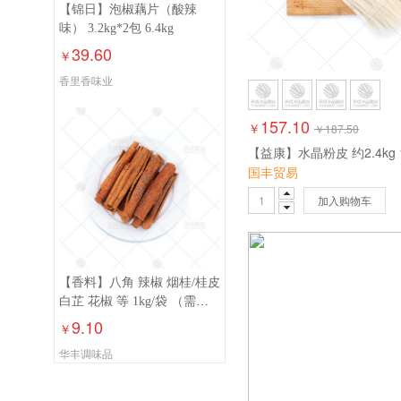
【锦日】泡椒藕片（酸辣
味） 3.2kg*2包 6.4kg
39.60
￥
香里香味业
157.10
￥
￥
187.50
【益康】水晶粉皮 约2.4kg 
国丰贸易
加入购物车
【香料】八角 辣椒 烟桂/桂皮
白芷 花椒 等 1kg/袋 （需磨
粉请备注）
9.10
￥
华丰调味品