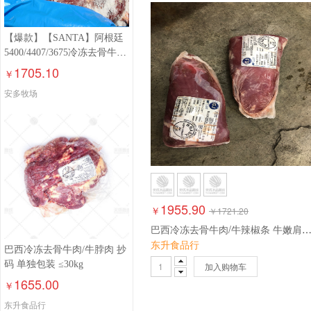
【爆款】【SANTA】阿根廷
5400/4407/3675冷冻去骨牛前
部位肉≤30kg
1705.10
￥
安多牧场
1955.90
￥
￥
1721.20
巴西冷冻去骨牛肉/牛辣椒条 牛嫩肩肉 抄码≤30
东升食品行
巴西冷冻去骨牛肉/牛脖肉 抄
码 单独包装 ≤30kg
加入购物车
1655.00
￥
东升食品行