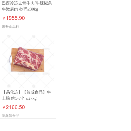
巴西冷冻去骨牛肉/牛辣椒条
牛嫩肩肉 抄码≤30kg
1955.90
￥
东升食品行
【易化冻】【首成食品】牛
上脑 约5-7个 ≤27kg
2166.50
￥
圣鑫源食品