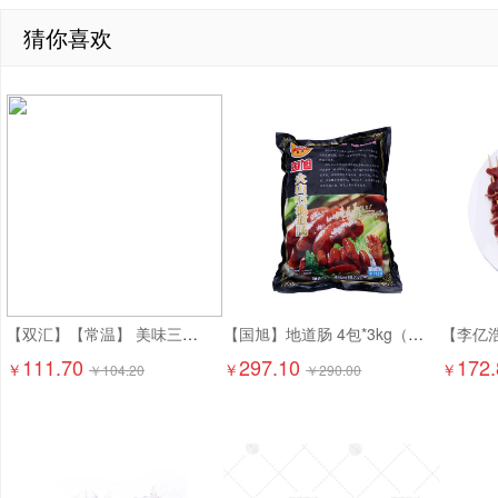
猜你喜欢
【双汇】【常温】 美味三文治香肠 1.8kg*4个 7.2kg
【国旭】地道肠 4包*3kg（60g*50个/包）12kg 含肉量80%
111.70
297.10
172.
￥
￥
￥
￥
104.20
￥
290.00