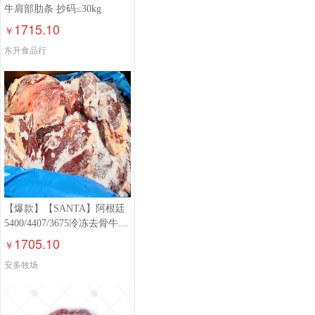
牛肩部肋条 抄码≤30kg
1715.10
￥
东升食品行
【爆款】【SANTA】阿根廷
5400/4407/3675冷冻去骨牛前
部位肉≤30kg
1705.10
￥
安多牧场