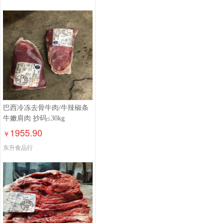
巴西冷冻去骨牛肉/牛辣椒条
牛嫩肩肉 抄码≤30kg
1955.90
￥
东升食品行