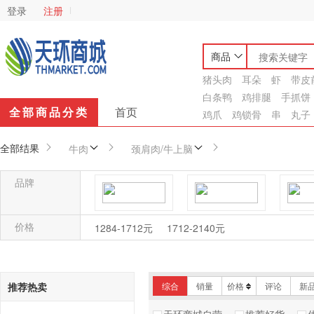
登录
注册
商品
猪头肉
耳朵
虾
带皮
白条鸭
鸡排腿
手抓饼
全部商品分类
首页
鸡爪
鸡锁骨
串
丸子
全部结果
牛肉
颈肩肉/牛上脑
品牌
首成食品
Friloi
价格
1284-1712元
1712-2140元
推荐热卖
综合
销量
价格
评论
新