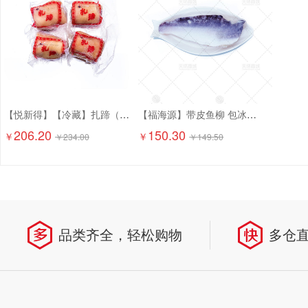
【悦新得】【冷藏】扎蹄（熟的） 5kg
【福海源】带皮鱼柳 包冰率30% 2.5kg*4包 10kg
206.20
150.30
￥
￥
￥
234.00
￥
149.50
品类齐全，轻松购物
多仓