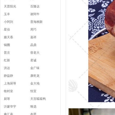
天普阳光
百隆达
玉丰
谢阿牛
小阿刘
普海桐新
星佳
周巧
嫚天香
嘉祥
锅圈
晶鼎
普京
曾老大
红新
君诚
洪达
金广味
静益静
康乾龙
上海厨荨
金大地
牧村皇
恒宜
厨荨
天宫呱呱鸭
沂蒙华宇
唯选
鑫汇嘉
布恩