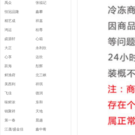
禹众
张福记
恒冠品隆
鑫攀
精艺成
祥嘉
鸿运
桂尊
卤源轩
心箱
大正
永利欣
心享
达欣
跃海
彤辉
鲜渔府
北三峡
美西利
祥琪
飞佳
德润
味鲜浓
东和
锦聚祥
天地
第一春
晨越
江晟/盛金佳
鑫中肴