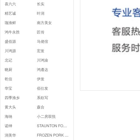
喜六六
长实
精艺诚
叶润
珈渔鲜
南方美女
鸿牛永胜
匠传
盛佰源
马佬倌
川鸿源
宏发
北记
川鸿渝
晓厨
鸿遵达
乾信
伊发
华宝
佰仕发
四季渔乡
系欸写
黄大头
森合
海纳
小二房双悦
诺绅
STAUNTON FOODS
润美华
FROZEN PORK FRONT HOCK BONE-IN