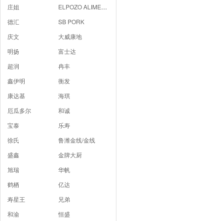
庄姐
ELPOZO ALIMENTACION
德汇
SB PORK
庆文
大威康地
明扬
富士达
超润
冉丰
鑫伊明
衡发
康达基
海琪
厄瓜多尔
和诚
宝泰
乐寿
徐氏
鲁潍金线/金线
盛鑫
金牌大厨
旭瑞
华帆
鹤栖
亿达
寿星王
兄弟
和渝
恒盛