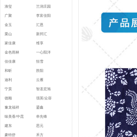
渔玺
兰润庄园
广聚
李富佳阳
金玉
汇恩
栗山
新邦汇
家佳康
维享
金色雨林
一心阳洋
佳佳康
恒雪
和昕
胜阳
迪利
云雁
宁昊
智圣宏旭
德顺
强英/众容
豫龙福祥
鎏鑫
味美香/中昆
串先锋
建东
思元
豪特舒
禾方