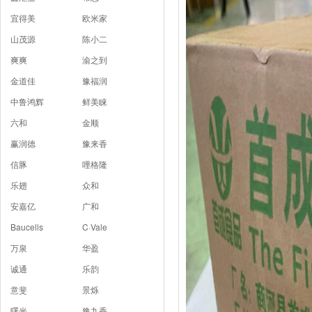
宜得美
欧米家
山茂源
陈小二
爽爽
渝之到
金道佳
豫福润
中鲁鸿辉
鲜美睐
六和
金顺
赢润德
豫来香
信豚
哩格隆
乐翅
众和
安嘉亿
广和
Baucells
C·Vale
万泉
华盈
诚通
乐韵
意斐
景烁
曙光
豫九香