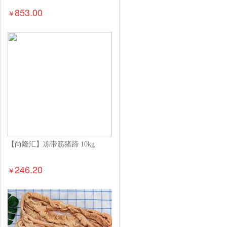
853.00
￥
【尚隆汇】冻带筋猪蹄 10kg
246.20
￥