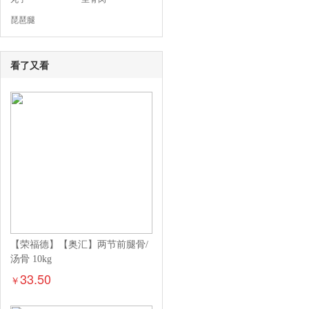
琵琶腿
看了又看
【荣福德】【奥汇】两节前腿骨/
汤骨 10kg
33.50
￥