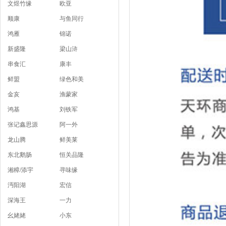
文煜竹缘
欧亚
顺康
与鱼同行
鸿雁
锦诺
新盛隆
梁山浒
串食汇
康丰
鲜盟
绿色和美
金亥
渔蒙家
鸿基
刘铁军
张记鑫思源
阿一外
龙山腾
鲜美莱
东北鹅肠
恒关品隆
湘樟/添宇
寻味缘
沔阳湖
宏信
深海王
一力
幺姥姥
小东