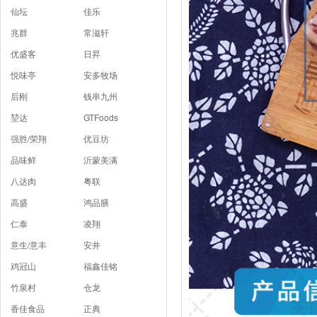
仙坛
佳乐
兆群
常滋轩
优盛客
日昇
悦味亭
安多牧场
后刚
钱串九州
堃达
GTFoods
强胜/荣翔
优豆坊
品味鲜
沂蒙美满
八达肉
粤联
高盛
鸿品膳
仁泰
凌翔
意生/意丰
安井
鸡冠山
福鑫佳铭
竹泉村
仓龙
香佳食品
正典