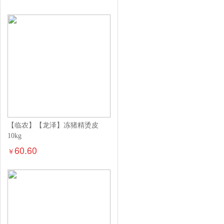
【临农】【龙泽】冻猪精烫皮
10kg
60.60
￥