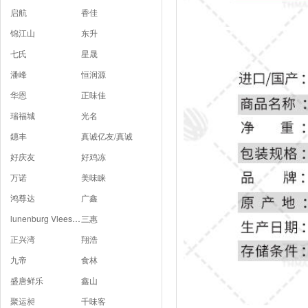
启航
香佳
锦江山
东升
七氏
星晟
潘峰
恒润源
华恩
正味佳
瑞福城
光名
鏸丰
真诚亿友/真诚
好庆友
好鸡冻
万诺
美味睐
鸿尊达
广鑫
lunenburg Vlees B.V
三惠
正兴湾
翔浩
九帝
食林
盛唐鲜乐
鑫山
聚运昶
千味客