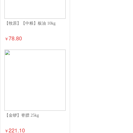
【牧原】【中粮】板油 10kg
78.80
￥
【金锣】脊膘 25kg
221.10
￥