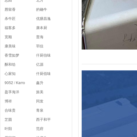
唇留香
的确牛
杀牛匠
优膳昌逸
福客多
康本厨
宽顺
普海
康美味
羽佳
香雪如梦
仟厨伯味
酥和饸
亿源
心家知
仟厨佰味
9052 / Karro
鑫升
盈孚海洋
旌美
博祥
同发
合味贵
青泉
芷圆
西子和平
叶阳
范府