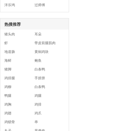
洋乐鸿
过师傅
热搜推荐
猪头肉
耳朵
虾
带皮前腿肌肉
地道肠
黄焖鸡块
海鲜
鲍鱼
猪脚
白条鸭
鸡排腿
手抓饼
鸡柳
白条鸭
鸭腿
鸡腿
鸡胸
鸡排
鸡翅
鸡爪
鸡锁骨
串
丸子
里脊肉