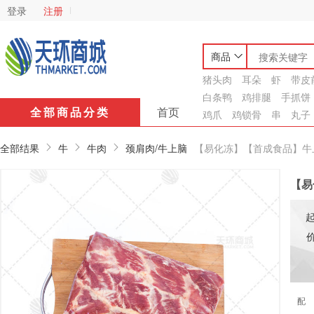
登录
注册
商品
猪头肉
耳朵
虾
带皮
白条鸭
鸡排腿
手抓饼
全部商品分类
首页
鸡爪
鸡锁骨
串
丸子
全部结果
牛
牛肉
颈肩肉/牛上脑
【易化冻】【首成食品】牛上脑 
【易
配