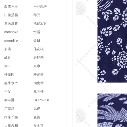
白雪鱼王
一品皖美
口齿搭档
得兴
夏氏鑫鑫
祐福宏达
compoxa
惜雪
mountire
金日
多洪
佳友福
岭达
香铭来
大G
永康
佳惠园
桂鼎鲜
鑫华水产
锅食帮
于发
豫宜佳
御丰港
COPACOL
广盛昌
凤俊
闽东长鑫
赢德
大董占和
吴金立