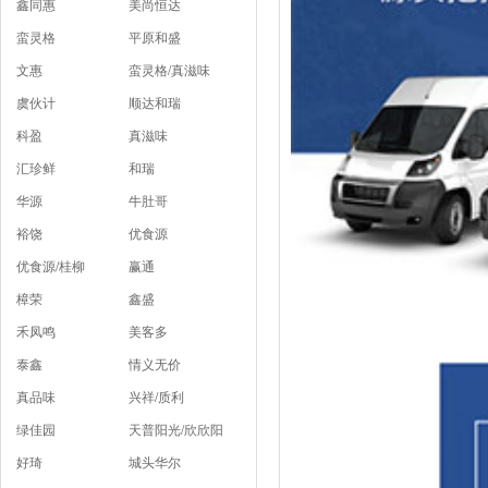
鑫同惠
美尚恒达
蛮灵格
平原和盛
文惠
蛮灵格/真滋味
虞伙计
顺达和瑞
科盈
真滋味
汇珍鲜
和瑞
华源
牛肚哥
裕饶
优食源
优食源/桂柳
赢通
樟荣
鑫盛
禾凤鸣
美客多
泰鑫
情义无价
真品味
兴祥/质利
绿佳园
天普阳光/欣欣阳
好琦
城头华尔