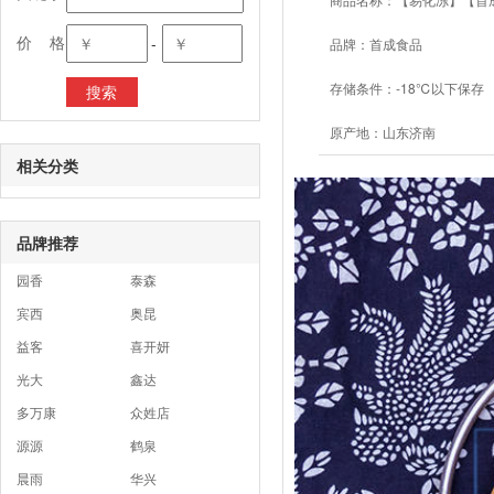
价 格
-
品牌：
首成食品
存储条件：
-18℃以下保存
原产地：
山东济南
相关分类
品牌推荐
园香
泰森
宾西
奥昆
益客
喜开妍
光大
鑫达
多万康
众姓店
源源
鹤泉
晨雨
华兴