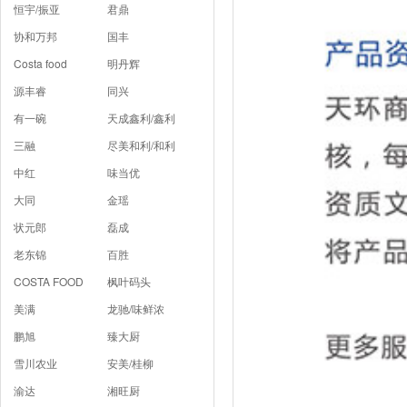
恒宇/振亚
君鼎
协和万邦
国丰
Costa food
明丹辉
源丰睿
同兴
有一碗
天成鑫利/鑫利
三融
尽美和利/和利
中红
味当优
大同
金瑶
状元郎
磊成
老东锦
百胜
COSTA FOOD
枫叶码头
美满
龙驰/味鲜浓
鹏旭
臻大厨
雪川农业
安美/桂柳
渝达
湘旺厨