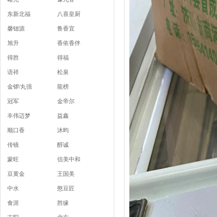
东新北福
八喜皇厨
馨锶源
鲁香宜
旭升
香依香伴
得胜
得福
语祥
松泉
金锣/丸强
龍榜
冠军
金帝尔
丰伟迈梦
益鑫
顺口香
沐昀
传镜
醇诚
蒙旺
信美中和
豆黄金
王国美
中水
憨豆匠
食涯
胜缘
志阳
北方