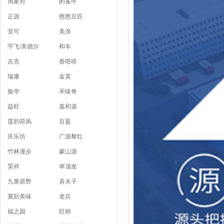
周家邦
的雀牛
正源
憨憨豆匠
宜可
美浪
宇飞/美德尔
和丰
吉克
香嗒嗒
瑞康
金英
振华
禾味奇
益旺
嘉和源
莲韵荷风
百盈
庆乐坊
广源黎红
竹林漫步
蒙山源
昊祥
串顶发
九寨原野
喜夫子
冀刻美味
老兵
福之园
巨帅