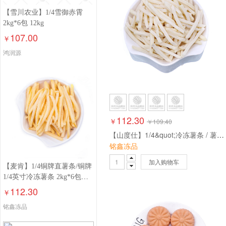
【雪川农业】1/4雪御赤霄
2kg*6包 12kg
107.00
￥
鸿润源
112.30
￥
￥
109.40
【山度仕】1/4&quot;冷冻薯条 / 薯条 2kg*6包 12kg
铭鑫冻品
加入购物车
【麦肯】1/4铜牌直薯条/铜牌
1/4英寸冷冻薯条 2kg*6包
12kg
112.30
￥
铭鑫冻品