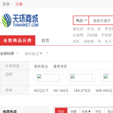
登录
注册
商品
猪头肉
耳朵
虾
带皮
白条鸭
鸡排腿
手抓饼
全部商品分类
首页
鸡爪
鸡锁骨
串
丸子
全部结果
香炸面点
分类筛选
香炸面点
薯类专区
品牌
安井
海霸王
千
价格
92元以下
92-184元
184-276元
368-460元
艾艾哆
亚洲渔港
推荐热卖
综合
销量
价格
评论
新
丸典
香渢阁
香