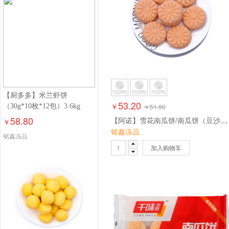
【厨多多】米兰虾饼
53.20
￥
（30g*10枚*12包）3.6kg
￥
51.90
58.80
【阿诺】雪花南瓜饼/南瓜饼（豆沙） 12只/包 300g*16包 4.8kg
￥
铭鑫冻品
铭鑫冻品
加入购物车