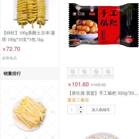
【特旺】100g香酥土豆串/薯
塔 100g*10支*5包 5kg
72.70
￥
金锋食品
销量排行
101.60
￥
￥
105.30
【唐玖珑·晨盟】手工糍粑 320g*20包 6.4kg
夏老三禽业
加入购物车