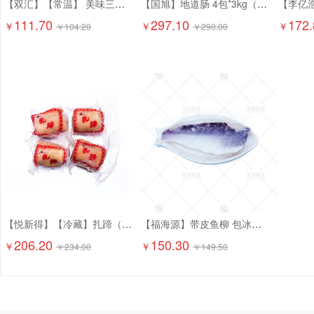
【双汇】【常温】 美味三文治香肠 1.8kg*4个 7.2kg
【国旭】地道肠 4包*3kg（60g*50个/包）12kg 含肉量80%
111.70
297.10
172.
￥
￥
￥
￥
104.20
￥
290.00
【悦新得】【冷藏】扎蹄（熟的） 5kg
【福海源】带皮鱼柳 包冰率30% 2.5kg*4包 10kg
206.20
150.30
￥
￥
￥
234.00
￥
149.50