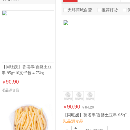
天环商城自营
推荐好货
厨多多
家佳莹
山
麦肯
三统万福
杭
幸福南路
恒春
比
小馋童
HF
日
【同旺媛】薯塔串/香酥土豆
阿布拉
心思源
串 95g*10支*5包 4.75kg
90.90
￥
食联
尝發
泓品源食品
盈朵
百粤名点
雪
90.90
￥
￥
84.20
【同旺媛】薯塔串/香酥土豆串 95g*10支*5包 4
泓品源食品