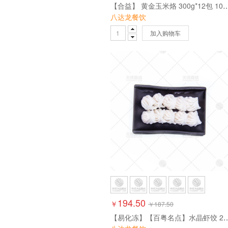
【合益】 黄金玉米烙 300g*12包 10
八达龙餐饮
加入购物车
194.50
￥
￥
187.50
【易化冻】【百粤名点】水晶虾饺 200g*20包 4k