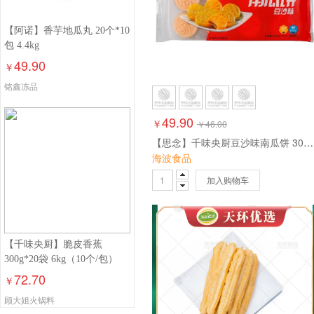
【阿诺】香芋地瓜丸 20个*10
包 4.4kg
49.90
￥
铭鑫冻品
49.90
￥
￥
46.00
【思念】千味央厨豆沙味南瓜饼 300g*12包 12个 3.6kg
海波食品
加入购物车
【千味央厨】脆皮香蕉
300g*20袋 6kg（10个/包）
72.70
￥
顾大姐火锅料