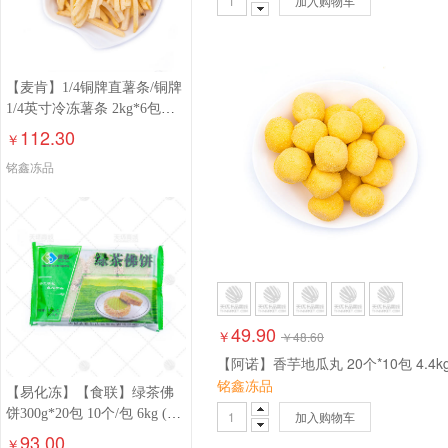
加入购物车
【麦肯】1/4铜牌直薯条/铜牌
1/4英寸冷冻薯条 2kg*6包
12kg
112.30
￥
铭鑫冻品
49.90
￥
￥
48.60
【阿诺】香芋地瓜丸 20个*10包 4.4k
铭鑫冻品
【易化冻】【食联】绿茶佛
饼300g*20包 10个/包 6kg (容
加入购物车
易化冻，介意勿拍！)
93.00
￥