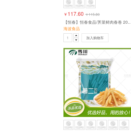
117.60
￥
￥
115.80
【恒春】恒春食品/荠菜鲜肉春卷 200g*20包 1
海波食品
加入购物车