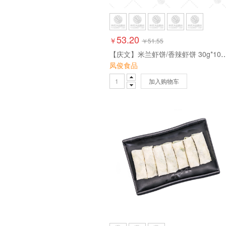
53.20
￥
￥
51.55
【庆文】米兰虾饼/香辣虾饼 30g*10枚*
凤俊食品
加入购物车