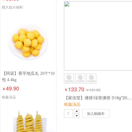
顾大姐火锅料
【阿诺】香芋地瓜丸 20个*10
包 4.4kg
49.90
133.70
￥
￥
￥
131.60
铭鑫冻品
【家佳莹】佛饼/绿茶佛饼 318g*20包6kg
铭鑫冻品
加入购物车