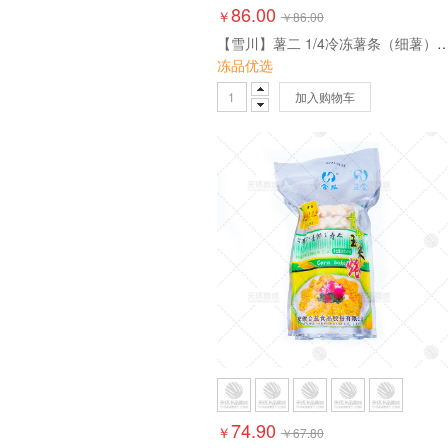
86.00
￥
￥
86.00
【雪川】薯二 1/4冷冻薯条（细薯）2kg*
冻品优选
加入购物车
74.90
￥
￥
67.80